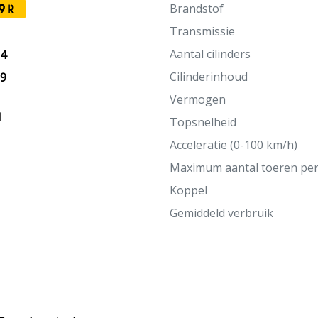
Brandstof
9R
Transmissie
Aantal cilinders
24
Cilinderinhoud
19
Vermogen
M
Topsnelheid
Acceleratie (0-100 km/h)
Maximum aantal toeren pe
Koppel
Gemiddeld verbruik