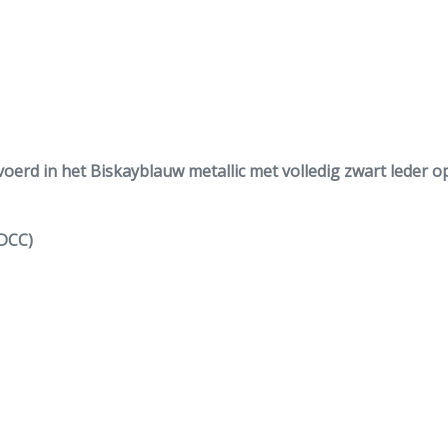
rd in het Biskayblauw metallic met volledig zwart leder op 
PDCC)
se control
tem