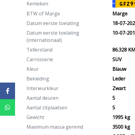
Kenteken
GFZ9
NL
BTW of Marge
Marge
Datum eerste toelating
18-07-20
Datum eerste toelating
10-07-20
(internationaal)
Tellerstand
86.328 K
Carrosserie
SUV
Kleur
Blauw
Bekleding
Leder
Interieurkleur
Zwart
Aantal deuren
5
Aantal zitplaatsen
5
Gewicht
1995 kg
Maximum massa geremd
3500 kg