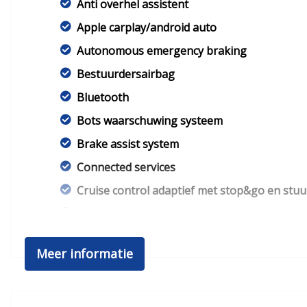
Anti overhel assistent
Apple carplay/android auto
Autonomous emergency braking
Bestuurdersairbag
Bluetooth
Bots waarschuwing systeem
Brake assist system
Connected services
Cruise control adaptief met stop&go en stu
Elektronisch stabiliteits programma
Geluidsisolerend glas
Meer informatie
Hoofd airbag(s) achter
Hoofd airbag(s) voor