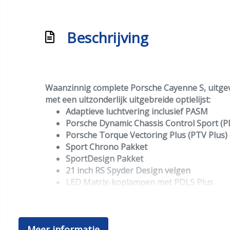
Keyless entry/start
Keyless start
Beschrijving
Knie airbag(s)
Luchtvering en automatische niveauregeling
Matrix led koplampen
Passagiersairbag
Waanzinnig complete Porsche Cayenne S, uitgevoe
met een uitzonderlijk uitgebreide optielijst:
Rijstrooksensor met correctie
Adaptieve luchtvering inclusief PASM
Rondomzicht camera
Porsche Dynamic Chassis Control Sport (
Porsche Torque Vectoring Plus (PTV Plus)
Schakelpaddles
Sport Chrono Pakket
Vervolgbotsing preventie
SportDesign Pakket
21 inch RS Spyder Design velgen
Zij airbag(s) voor
LED Matrix-koplampen met PDLS Plus
Exterieur
Porsche InnoDrive inclusief adaptieve crui
Head-Up Display
Nachtzichtassistent
Adaptief demping systeem
Meer informatie
Burmester High-End Surround Sound Sys