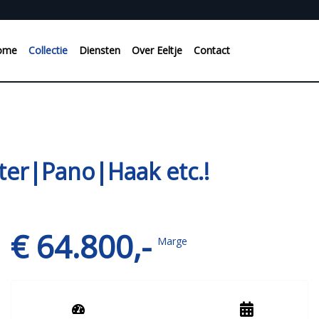
ome
Collectie
Diensten
Over Eeltje
Contact
ter|Pano|Haak etc.!
€ 64.800,-
Marge