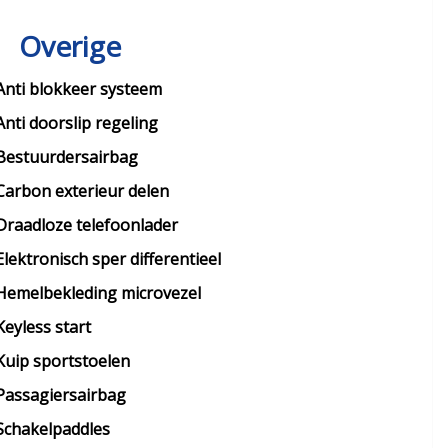
Overige
Anti blokkeer systeem
Anti doorslip regeling
Bestuurdersairbag
Carbon exterieur delen
Draadloze telefoonlader
Elektronisch sper differentieel
Hemelbekleding microvezel
Keyless start
Kuip sportstoelen
Passagiersairbag
Schakelpaddles