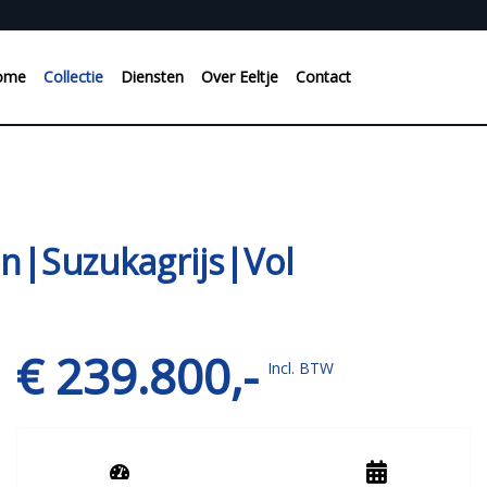
ome
Collectie
Diensten
Over Eeltje
Contact
|Suzukagrijs|Vol
€ 239.800,-
Incl. BTW