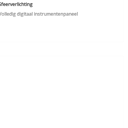
Sfeerverlichting
Volledig digitaal instrumentenpaneel
Zij airbag(s) voor