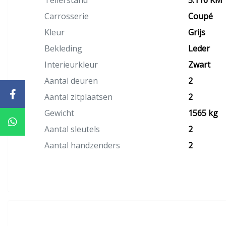
Tellerstand
5.116 KM
Carrosserie
Coupé
Kleur
Grijs
Bekleding
Leder
Interieurkleur
Zwart
Aantal deuren
2
Aantal zitplaatsen
2
Gewicht
1565 kg
Aantal sleutels
2
Aantal handzenders
2