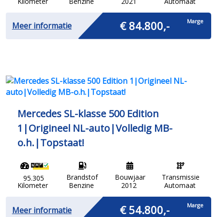
Kilometer
Benzine
2021
Automaat
Marge
€ 84.800,-
Meer informatie
Mercedes SL-klasse 500 Edition
1|Origineel NL-auto|Volledig MB-
o.h.|Topstaat!
Brandstof
Bouwjaar
Transmissie
95.305
Kilometer
Benzine
2012
Automaat
Marge
€ 54.800,-
Meer informatie