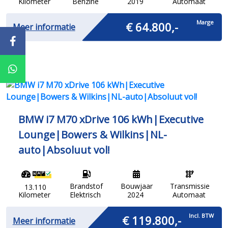
Kilometer
Benzine
2019
Automaat
Marge
€ 64.800,-
Meer informatie
BMW i7 M70 xDrive 106 kWh|Executive
Lounge|Bowers & Wilkins|NL-
auto|Absoluut vol!
Brandstof
Bouwjaar
Transmissie
13.110
Kilometer
Elektrisch
2024
Automaat
Incl. BTW
€ 119.800,-
Meer informatie