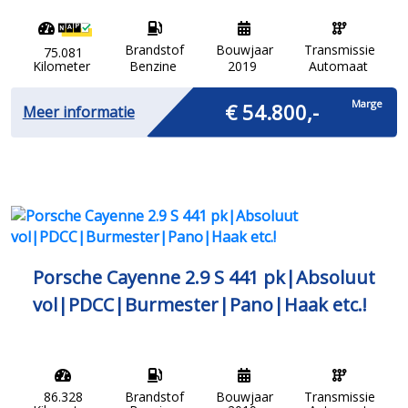
Brandstof
Bouwjaar
Transmissie
75.081
Kilometer
Benzine
2019
Automaat
Marge
€ 54.800,-
Meer informatie
Porsche Cayenne 2.9 S 441 pk|Absoluut
vol|PDCC|Burmester|Pano|Haak etc.!
86.328
Brandstof
Bouwjaar
Transmissie