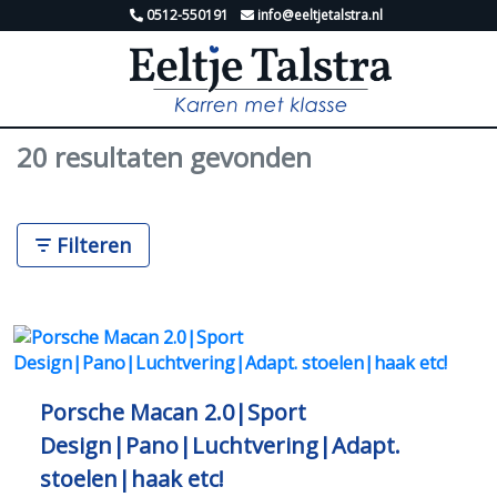
0512-550191
info@eeltjetalstra.nl
20 resultaten gevonden
Filteren
Porsche Macan 2.0|Sport
Design|Pano|Luchtvering|Adapt.
stoelen|haak etc!