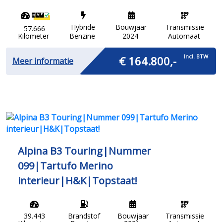
Hybride
Bouwjaar
Transmissie
57.666
Kilometer
Benzine
2024
Automaat
Incl. BTW
€ 164.800,-
Meer informatie
Alpina B3 Touring|Nummer
099|Tartufo Merino
interieur|H&K|Topstaat!
39.443
Brandstof
Bouwjaar
Transmissie