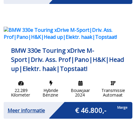
BMW 330e Touring xDrive M-
Sport|Driv. Ass. Prof|Pano|H&K|Head
up|Elektr. haak|Topstaat!
22.289
Hybride
Bouwjaar
Transmissie
Kilometer
Benzine
2024
Automaat
Marge
€ 46.800,-
Meer informatie