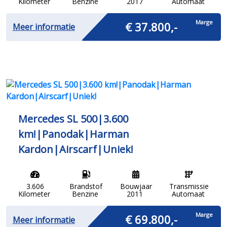
Kilometer
Benzine
2017
Automaat
Marge
€ 37.800,-
Meer informatie
Mercedes SL 500|3.600
km!|Panodak|Harman
Kardon|Airscarf|Uniek!
3.606
Brandstof
Bouwjaar
Transmissie
Kilometer
Benzine
2011
Automaat
Marge
€ 69.800,-
Meer informatie